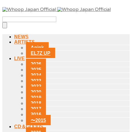
NEWS
ARTISTS
Apink
EL7Z UP
LIVE
2026
2025
2024
2023
2022
2020
2019
2018
2017
2016
〜2015
CD＆GOODS