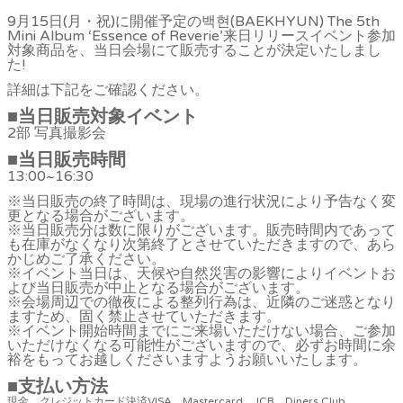
9月15日(月・祝)に開催予定の백현(BAEKHYUN) The 5th
Mini Album ‘Essence of Reverie’来日リリースイベント参加
対象商品を、当日会場にて販売することが決定いたしまし
た!
詳細は下記をご確認ください。
■
当日販売対象イベント
2部 写真撮影会
■
当日販売時間
13:00~16:30
※当日販売の終了時間は、現場の進行状況により予告なく変
更となる場合がございます。
※当日販売分は数に限りがございます。販売時間内であって
も在庫がなくなり次第終了とさせていただきますので、あら
かじめご了承ください。
※イベント当日は、天候や自然災害の影響によりイベントお
よび当日販売が中止となる場合がございます。
※会場周辺での徹夜による整列行為は、近隣のご迷惑となり
ますため、固く禁止させていただきます。
※イベント開始時間までにご来場いただけない場合、ご参加
いただけなくなる可能性がございますので、必ずお時間に余
裕をもってお越しくださいますようお願いいたします。
■支払い方法
現金、クレジットカード決済VISA、Mastercard、JCB、Diners Club、