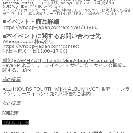
American Express)QRコード決済(PayPay)、電子マネー決済(交通系IC、
QUICPay、iD)がご利用いただけます。
※クレジットカードは、カード会社の事情により一部のカードは決済不可の場合
がございます。(本人名義のカード以外は使用できない場合がございます。)
■
イベント・商品詳細
https://whoop-japan.com/archives/11986
■
本イベントに関するお問い合わせ先
Whoop Japan株式会社
https://whoop-japan.com/contact
(祝日を除く平日11:00~17:00)
백현(BAEKHYUN) The 5th Mini Album ‘Essence of
Reverie’ 来日リリースイベント サイン会・サイン会観覧に
関するご案内
前の記事
ALL(H)OURS FOURTH MINI ALBUM [VCF] 販売・オンラ
インリリースイベント第2弾開催のご案内
次の記事
関連記事
BAEKHYUN