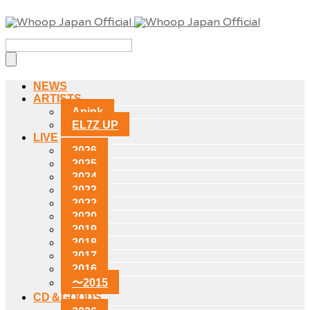
NEWS
ARTISTS
Apink
EL7Z UP
LIVE
2026
2025
2024
2023
2022
2020
2019
2018
2017
2016
〜2015
CD＆GOODS