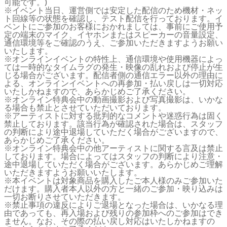
可能です。)
※イベント当日、運営側では安定した配信のため機材・ネッ
ト回線等の状態を確認し、テスト配信を行っております。イ
ベントにご参加のお客様におかれましては、事前にご使用予
定の端末のマイク、イヤホンまたはスピーカーの音量設定、
通信環境等をご確認のうえ、ご参加いただきますようお願い
いたします。
※オンラインイベントの特性上、通信環境や使用機器によっ
ては一時的なタイムラグの発生・映像の乱れおよび停止が生
じる場合がございます。配信者側の通信エラー以外の理由に
よる、オンラインイベントへの再参加・払い戻しは一切対応
いたしかねますので、あらかじめご了承ください。
※オンライン特典会中の動画撮影および写真撮影は、いかな
る場合も禁止とさせていただいております。
※アーティストに対する批判的なコメントや迷惑行為は固く
禁止しております。該当行為が確認された場合は、スタッフ
の判断により途中退場していただく場合がございますので、
あらかじめご了承ください。
※オンライン特典会中の他アーティストに関する言及は禁止
しております。場合によってはスタッフの判断により注意・
途中退場していただく場合がございます。あらかじめご理解
いただきますようお願いいたします。
※本イベントは対象商品を購入したご本人様のみご参加いた
だけます。購入者本人以外の方と一緒のご参加・映り込みは
一切お断りさせていただきます。
※禁止事項の違反によりご退場となった場合は、いかなる理
由であっても、再入場および残りの参加枠へのご参加はでき
ません。なお、その際の払い戻し対応はいたしかねますの