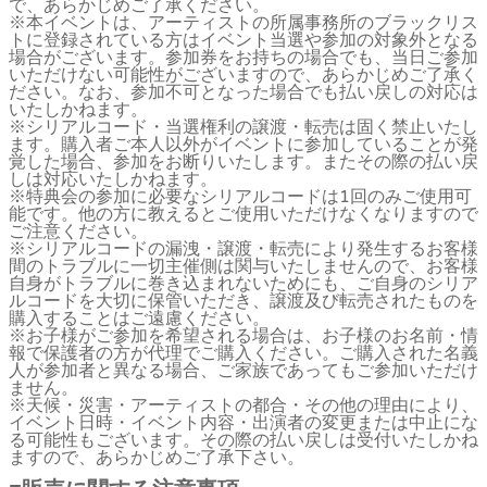
で、あらかじめご了承ください。
※本イベントは、アーティストの所属事務所のブラックリス
トに登録されている方はイベント当選や参加の対象外となる
場合がございます。参加券をお持ちの場合でも、当日ご参加
いただけない可能性がございますので、あらかじめご了承く
ださい。なお、参加不可となった場合でも払い戻しの対応は
いたしかねます。
※シリアルコード・当選権利の譲渡・転売は固く禁止いたし
ます。購入者ご本人以外がイベントに参加していることが発
覚した場合、参加をお断りいたします。またその際の払い戻
しは対応いたしかねます。
※特典会の参加に必要なシリアルコードは1回のみご使用可
能です。他の方に教えるとご使用いただけなくなりますので
ご注意ください。
※シリアルコードの漏洩・譲渡・転売により発生するお客様
間のトラブルに一切主催側は関与いたしませんので、お客様
自身がトラブルに巻き込まれないためにも、ご自身のシリア
ルコードを大切に保管いただき、譲渡及び転売されたものを
購入することはご遠慮ください。
※お子様がご参加を希望される場合は、お子様のお名前・情
報で保護者の方が代理でご購入ください。ご購入された名義
人が参加者と異なる場合、ご家族であってもご参加いただけ
ません。
※天候・災害・アーティストの都合・その他の理由により、
イベント日時・イベント内容・出演者の変更または中止にな
る可能性もございます。その際の払い戻しは受付いたしかね
ますので、あらかじめご了承下さい。