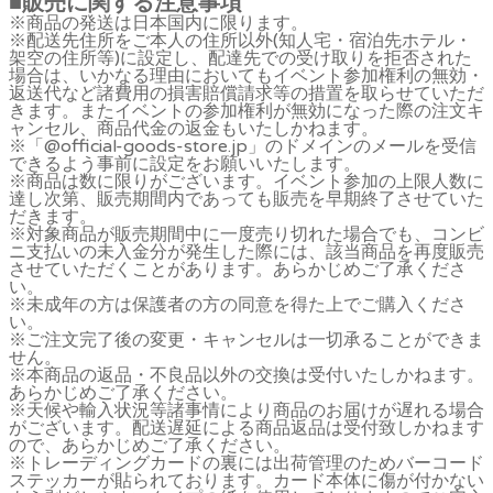
■販売に関する注意事項
※商品の発送は日本国内に限ります。
※配送先住所をご本人の住所以外(知人宅・宿泊先ホテル・
架空の住所等)に設定し、配達先での受け取りを拒否された
場合は、いかなる理由においてもイベント参加権利の無効・
返送代など諸費用の損害賠償請求等の措置を取らせていただ
きます。またイベントの参加権利が無効になった際の注文キ
ャンセル、商品代金の返金もいたしかねます。
※「@official-goods-store.jp」のドメインのメールを受信
できるよう事前に設定をお願いいたします。
※商品は数に限りがございます。イベント参加の上限人数に
達し次第、販売期間内であっても販売を早期終了させていた
だきます。
※対象商品が販売期間中に一度売り切れた場合でも、コンビ
ニ支払いの未入金分が発生した際には、該当商品を再度販売
させていただくことがあります。あらかじめご了承くださ
い。
※未成年の方は保護者の方の同意を得た上でご購入くださ
い。
※ご注文完了後の変更・キャンセルは一切承ることができま
せん。
※本商品の返品・不良品以外の交換は受付いたしかねます。
あらかじめご了承ください。
※天候や輸入状況等諸事情により商品のお届けが遅れる場合
がございます。配送遅延による商品返品は受付致しかねます
ので、あらかじめご了承ください。
※トレーディングカードの裏には出荷管理のためバーコード
ステッカーが貼られております。カード本体に傷が付かない