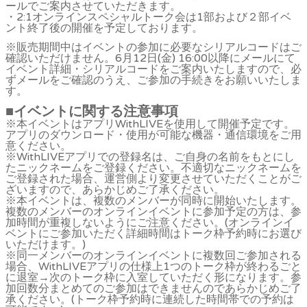
ールでご案内させていただきます。
・2:1オンラインスペシャルトーク会は1部および２部イベ
ント終了後の開催を予定しております。
※販売期間中はイベントの参加に必要なシリアルコードはご
確認いただけません。6月12日(金) 16:00以降にメールにて
イベント詳細・シリアルコードをご案内いたしますので、必
ずメールをご確認のうえ、ご参加の手続きをお願いいたしま
す。
■イベントに関する注意事項
※本イベントはアプリWithLIVEを使用して開催予定です。
アプリのダウンロード・使用が可能な機器・通信環境をご用
意ください。
※WithLIVEアプリでの登録名は、ご自身の名前をもとにし
たニックネームをご登録ください。不適切なニックネームを
ご登録された場合、運営側より変更させていただくことがご
ざいますので、あらかじめご了承ください。
※本イベントは、複数のメンバーが同時に開始いたします。
複数のメンバーのオンラインイベントに参加予定の方は、参
加時間が重複しないようにご注意ください。(オンラインイ
ベントにご参加いただく詳細時間はトーク枠予約時にお選び
いただけます。)
※同一メンバーのオンラインイベントに複数回ご参加される
場合、WithLIVEアプリの仕様上1つのトーク枠が終わるごと
に退室→次のトーク枠に入室していただく形になります。参
加回数分まとめてのご参加はできませんのであらかじめご了
承ください。(トーク枠予約時に連続した時間帯での予約は