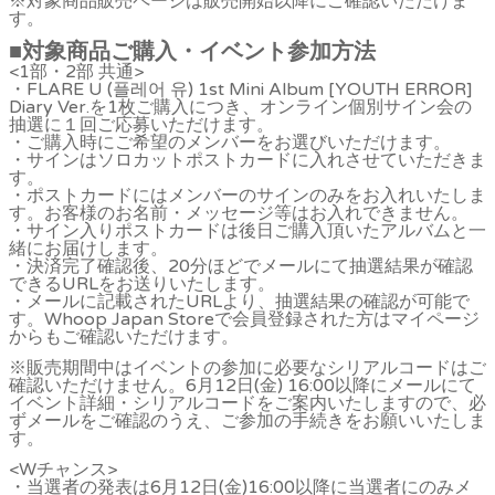
※対象商品販売ページは販売開始以降にご確認いただけま
す。
■
対象商品ご購入・イベント参加方法
<1部・2部 共通>
・FLARE U (플레어 유) 1st Mini Album [YOUTH ERROR]
Diary Ver.を1枚ご購入につき、オンライン個別サイン会の
抽選に１回ご応募いただけます。
・ご購入時にご希望のメンバーをお選びいただけます。
・サインはソロカットポストカードに入れさせていただきま
す。
・ポストカードにはメンバーのサインのみをお入れいたしま
す。お客様のお名前・メッセージ等はお入れできません。
・サイン入りポストカードは後日ご購入頂いたアルバムと一
緒にお届けします。
・決済完了確認後、20分ほどでメールにて抽選結果が確認
できるURLをお送りいたします。
・メールに記載されたURLより、抽選結果の確認が可能で
す。Whoop Japan Storeで会員登録された方はマイページ
からもご確認いただけます。
※販売期間中はイベントの参加に必要なシリアルコードはご
確認いただけません。6月12日(金) 16:00以降にメールにて
イベント詳細・シリアルコードをご案内いたしますので、必
ずメールをご確認のうえ、ご参加の手続きをお願いいたしま
す。
<Wチャンス>
・当選者の発表は6月12日(金)16:00以降に当選者にのみメ