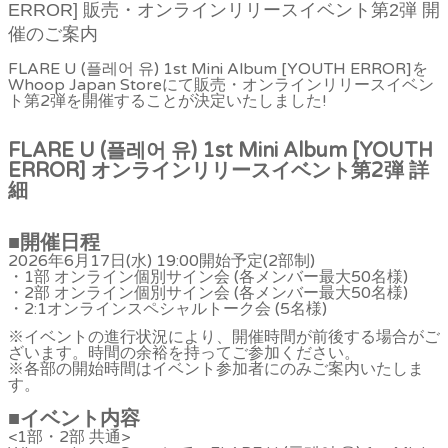
ERROR] 販売・オンラインリリースイベント第2弾 開
催のご案内
FLARE U (플레어 유) 1st Mini Album [YOUTH ERROR]を
Whoop Japan Storeにて販売・オンラインリリースイベン
ト第2弾を開催することが決定いたしました!
FLARE U (
플레어
유
) 1st Mini Album [YOUTH
ERROR]
オンラインリリースイベント第2弾
詳
細
■
開催日程
2026年6月17日(水) 19:00開始予定(2部制)
・1部 オンライン個別サイン会 (各メンバー最大50名様)
・2部 オンライン個別サイン会 (各メンバー最大50名様)
・2:1オンラインスペシャルトーク会 (5名様)
※イベントの進行状況により、開催時間が前後する場合がご
ざいます。時間の余裕を持ってご参加ください。
※各部の開始時間はイベント参加者にのみご案内いたしま
す。
■
イベント内容
<1部・2部 共通>