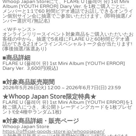
Whoop Japan Storeにて、FLARE U (플레어 유) 1st Mini
Album [YOUTH ERROR] Diary Ver. を1枚ご購入ごとに、
メンバーと1:1で60 秒間ビデオ通話でお話しできるオンライ
ン個別サイン会に抽選でご参加いただけます。(即時抽選/メ
ンバー選択可/無記名)
＜Wチャンス＞
オンラインリリースイベント対象商品をご購入いただいたお
客様の中から、抽選で5名様にFLARE Uと60秒間ビデオ通
話ができる2:1オンラインスペシャルトーク会が当たります!
(事後抽選/落選あり)
■
商品詳細
FLARE U (플레어 유) 1st Mini Album [YOUTH ERROR]
Diary Ver. 3,600円(税込)
■
対象商品販売期間
2026年5月26日(火) 12:00 ~ 2026年6月7日(日) 23:59
★Whoop Japan Store
限定特典★
FLARE U (플레어 유) 1st Mini Album [YOUTH ERROR]を1
枚ご購入につき、未公開トレーディングカードを1枚プレゼ
ント!(全4種中ランダム1枚)
■
対象商品詳細・販売ページ
Whoop Japan Store
https://official-goods-store.jp/whoopjapan/