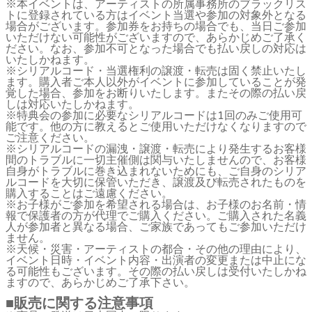
※本イベントは、アーティストの所属事務所のブラックリス
トに登録されている方はイベント当選や参加の対象外となる
場合がございます。参加券をお持ちの場合でも、当日ご参加
いただけない可能性がございますので、あらかじめご了承く
ださい。なお、参加不可となった場合でも払い戻しの対応は
いたしかねます。
※シリアルコード・当選権利の譲渡・転売は固く禁止いたし
ます。購入者ご本人以外がイベントに参加していることが発
覚した場合、参加をお断りいたします。またその際の払い戻
しは対応いたしかねます。
※特典会の参加に必要なシリアルコードは1回のみご使用可
能です。他の方に教えるとご使用いただけなくなりますので
ご注意ください。
※シリアルコードの漏洩・譲渡・転売により発生するお客様
間のトラブルに一切主催側は関与いたしませんので、お客様
自身がトラブルに巻き込まれないためにも、ご自身のシリア
ルコードを大切に保管いただき、譲渡及び転売されたものを
購入することはご遠慮ください。
※お子様がご参加を希望される場合は、お子様のお名前・情
報で保護者の方が代理でご購入ください。ご購入された名義
人が参加者と異なる場合、ご家族であってもご参加いただけ
ません。
※天候・災害・アーティストの都合・その他の理由により、
イベント日時・イベント内容・出演者の変更または中止にな
る可能性もございます。その際の払い戻しは受付いたしかね
ますので、あらかじめご了承下さい。
■販売に関する注意事項