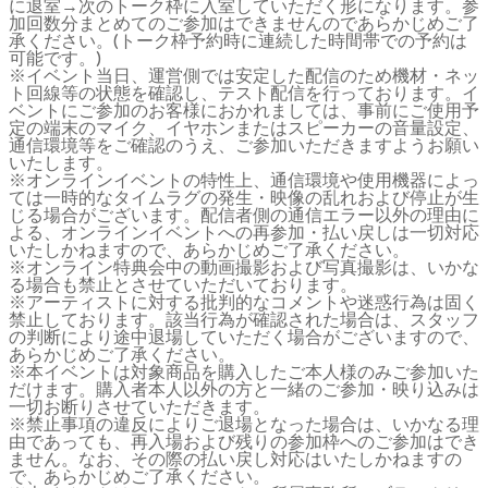
に退室→次のトーク枠に入室していただく形になります。参
加回数分まとめてのご参加はできませんのであらかじめご了
承ください。(トーク枠予約時に連続した時間帯での予約は
可能です。)
※イベント当日、運営側では安定した配信のため機材・ネッ
ト回線等の状態を確認し、テスト配信を行っております。イ
ベントにご参加のお客様におかれましては、事前にご使用予
定の端末のマイク、イヤホンまたはスピーカーの音量設定、
通信環境等をご確認のうえ、ご参加いただきますようお願い
いたします。
※オンラインイベントの特性上、通信環境や使用機器によっ
ては一時的なタイムラグの発生・映像の乱れおよび停止が生
じる場合がございます。配信者側の通信エラー以外の理由に
よる、オンラインイベントへの再参加・払い戻しは一切対応
いたしかねますので、あらかじめご了承ください。
※オンライン特典会中の動画撮影および写真撮影は、いかな
る場合も禁止とさせていただいております。
※アーティストに対する批判的なコメントや迷惑行為は固く
禁止しております。該当行為が確認された場合は、スタッフ
の判断により途中退場していただく場合がございますので、
あらかじめご了承ください。
※本イベントは対象商品を購入したご本人様のみご参加いた
だけます。購入者本人以外の方と一緒のご参加・映り込みは
一切お断りさせていただきます。
※禁止事項の違反によりご退場となった場合は、いかなる理
由であっても、再入場および残りの参加枠へのご参加はでき
ません。なお、その際の払い戻し対応はいたしかねますの
で、あらかじめご了承ください。