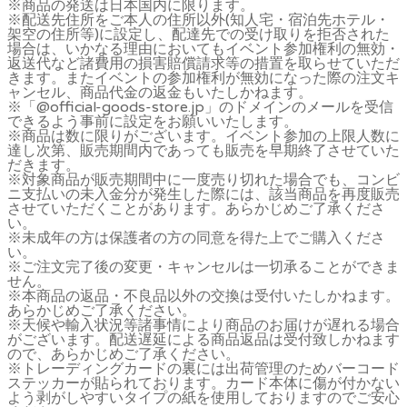
※商品の発送は日本国内に限ります。
※配送先住所をご本人の住所以外(知人宅・宿泊先ホテル・
架空の住所等)に設定し、配達先での受け取りを拒否された
場合は、いかなる理由においてもイベント参加権利の無効・
返送代など諸費用の損害賠償請求等の措置を取らせていただ
きます。またイベントの参加権利が無効になった際の注文キ
ャンセル、商品代金の返金もいたしかねます。
※「@official-goods-store.jp」のドメインのメールを受信
できるよう事前に設定をお願いいたします。
※商品は数に限りがございます。イベント参加の上限人数に
達し次第、販売期間内であっても販売を早期終了させていた
だきます。
※対象商品が販売期間中に一度売り切れた場合でも、コンビ
ニ支払いの未入金分が発生した際には、該当商品を再度販売
させていただくことがあります。あらかじめご了承くださ
い。
※未成年の方は保護者の方の同意を得た上でご購入くださ
い。
※ご注文完了後の変更・キャンセルは一切承ることができま
せん。
※本商品の返品・不良品以外の交換は受付いたしかねます。
あらかじめご了承ください。
※天候や輸入状況等諸事情により商品のお届けが遅れる場合
がございます。配送遅延による商品返品は受付致しかねます
ので、あらかじめご了承ください。
※トレーディングカードの裏には出荷管理のためバーコード
ステッカーが貼られております。カード本体に傷が付かない
よう剥がしやすいタイプの紙を使用しておりますのでご安心