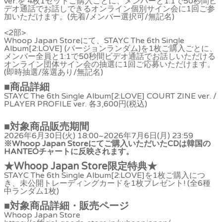
ver.を 4枚1セットご購入ごとに、メンバーと1:1で50秒間ビ
デオ通話でお話しできるオンライン個別サイン会に1回ご参
加いただけます。(先着/メンバー選択可/無記名)
<2部>
Whoop Japan Storeにて、STAYC The 6th Single
Album[2:LOVE] (バージョンランダム)を1枚ご購入ごとに、
メンバー全員と1:1で50秒間ビデオ通話でお話しいただける
オンライン団体サイン会の抽選に1回ご応募いただけます。
(即時抽選/落選あり/無記名)
■
商品詳細
STAYC The 6th Single Album[2:LOVE] COURT ZINE ver. /
PLAYER PROFILE ver. 各3,600円(税込)
■
対象商品販売期間
2026年6月30日(火) 18:00~2026年7月6日(月) 23:59
※Whoop Japan Storeにてご購入いただいたCDは韓国の
HANTEOチャートに反映されます。
★Whoop Japan Store限定特典★
STAYC The 6th Single Album[2:LOVE]を1枚ご購入につ
き、未公開トレーディングカードを1枚プレゼント! (全6種
中ランダム1枚)
■
対象商品詳細・販売ページ
Whoop Japan Store