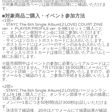
https://official-goods-store.jp/whoopjapan/
※対象商品販売ページは販売開始以降にご確認いただけま
す。
■
対象商品ご購入・イベント参加方法
<1部>
・STAYC The 6th Single Album[2:LOVE] COURT ZINE
ver. ＋ PLAYER PROFILE ver. を4枚1セットご購入ごと
に、オンライン個別サイン会に1回ご参加いただけます。
・ご購入時にご希望のメンバーをお選びいただけます。
・サインはソロカットポストカードにお入れいたします。
・ポストカードにはメンバーのサインのみをお入れいたしま
す。お客様のお名前・メッセージ等はお入れできません。
・サイン入りポストカードは後日ご購入頂いたアルバムと一
緒にお届けします。
※販売期間中はイベントの参加に必要なシリアルコードはご
確認いただけません。7月17日(金) 16:00以降にメールにて
イベント詳細・シリアルコードをご案内いたしますので、必
ずメールをご確認のうえ、ご参加の手続きをお願いいたしま
す。
<2部>
・STAYC The 6th Single Album[2:LOVE](バージョンラン
ダム)を1枚ご購入ごとに、オンライン団体サイン会の抽選に
1回ご応募いただけます。
・メンバー1名につき50秒間(合計300秒)お話しいただけま
す。
・決済完了確認後、20分ほどでメールにて抽選結果が確認