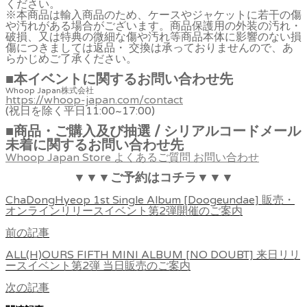
ください。
※本商品は輸入商品のため、ケースやジャケットに若干の傷
や汚れがある場合がございます。商品保護用の外装の汚れ・
破損、又は特典の微細な傷や汚れ等商品本体に影響のない損
傷につきましては返品・ 交換は承っておりませんので、あ
らかじめご了承ください。
■本イベントに関するお問い合わせ先
Whoop Japan株式会社
https://whoop-japan.com/contact
(祝日を除く平日11:00~17:00)
■商品・ご購入及び抽選 / シリアルコードメール
未着に関するお問い合わせ先
Whoop Japan Store よくあるご質問 お問い合わせ
▼▼▼ご予約はコチラ▼▼▼
ChaDongHyeop 1st Single Album [Doogeundae] 販売・
オンラインリリースイベント第2弾開催のご案内
前の記事
ALL(H)OURS FIFTH MINI ALBUM [NO DOUBT] 来日リリ
ースイベント第2弾 当日販売のご案内
次の記事