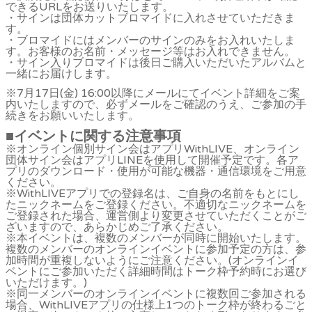
できるURLをお送りいたします。
・サインは団体カットブロマイドに入れさせていただきま
す。
・ブロマイドにはメンバーのサインのみをお入れいたしま
す。お客様のお名前・メッセージ等はお入れできません。
・サイン入りブロマイドは後日ご購入いただいたアルバムと
一緒にお届けします。
※7月17日(金) 16:00以降にメールにてイベント詳細をご案
内いたしますので、必ずメールをご確認のうえ、ご参加の手
続きをお願いいたします。
■イベントに関する注意事項
※オンライン個別サイン会はアプリWithLIVE、オンライン
団体サイン会はアプリLINEを使用して開催予定です。各ア
プリのダウンロード・使用が可能な機器・通信環境をご用意
ください。
※WithLIVEアプリでの登録名は、ご自身の名前をもとにし
たニックネームをご登録ください。不適切なニックネームを
ご登録された場合、運営側より変更させていただくことがご
ざいますので、あらかじめご了承ください。
※本イベントは、複数のメンバーが同時に開始いたします。
複数のメンバーのオンラインイベントに参加予定の方は、参
加時間が重複しないようにご注意ください。(オンラインイ
ベントにご参加いただく詳細時間はトーク枠予約時にお選び
いただけます。)
※同一メンバーのオンラインイベントに複数回ご参加される
場合、WithLIVEアプリの仕様上1つのトーク枠が終わるごと