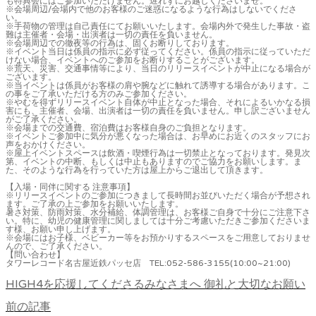
も特典会にはご参加いただけません。遅れずにお越しくださいませ。
※会場周辺/会場内で他のお客様のご迷惑になるような行為はしないでくださ
い。
※手荷物の管理は自己責任にてお願いいたします。会場内外で発生した事故・盗
難は主催者・会場・出演者は一切の責任を負いません。
※会場周辺での徹夜等の行為は、固くお断りしております。
※イベント当日は係員の指示に必ず従ってください。係員の指示に従っていただ
けない場合、イベントへのご参加をお断りすることがございます。
※荒天、災害、交通事情等により、当日のリリースイベントが中止になる場合が
ございます。
※当イベントは係員がお客様の肩や腕などに触れて誘導する場合があります。こ
の事をご了承いただける方のみご参加ください。
※やむを得ずリリースイベント自体が中止となった場合、それによるいかなる損
害にも、主催者、会場、出演者は一切の責任を負いません。申し訳ございません
がご了承ください。
※会場までの交通費、宿泊費はお客様自身のご負担となります。
※イベントご参加中に気分が悪くなった場合は、お早めにお近くのスタッフにお
声をおかけください。
※屋上イベントスペースは飲酒・喫煙行為は一切禁止となっております。発見次
第、イベントの中断、もしくは中止もありますのでご協力をお願いします。ま
た、そのような行為を行っていた方は屋上からご退出して頂きます。
【入場・同伴に関する 注意事項】
※リリースイベントのご参加につきまして長時間お並びいただく場合が予想され
ます。ご了承の上ご参加をお願いいたします。
暑さ対策、防雨対策、水分補給、体調管理は、お客様ご自身で十分にご注意下さ
い。特に、幼児の健康管理に関しましては十分ご考慮いただきご参加くださいま
す様、お願い申し上げます。
※会場にはお子様、ベビーカー等をお預かりするスペースをご用意しておりませ
んので、ご了承ください。
【問い合わせ】
タワーレコード名古屋近鉄パッセ店 TEL:052-586-3155(10:00~21:00)
HIGH4を応援してくださるみなさまへ 御礼と大切なお願い
前の記事