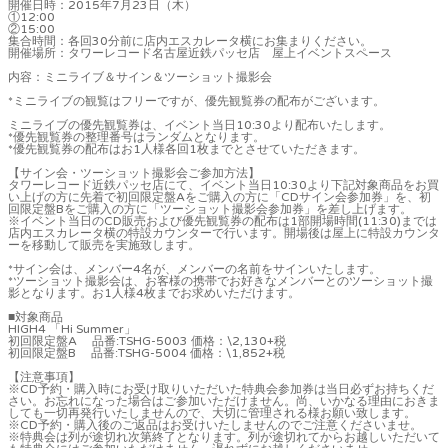
開催日時：2015年7月23日（木）
①12:00
②15:00
集合時間：各回30分前に店内エスカレータ横にお集まりください。
開催場所：タワーレコード名古屋近鉄パッセ店 屋上イベントスペース
内容：ミニライブ＆サイン＆ツーショット撮影会
*ミニライブの観覧はフリーですが、優先観覧券の配布がございます。
ミニライブの優先観覧券は、イベント当日10:30より配布いたします。
*優先観覧券の整理番号はランダムとなります。
*優先観覧券の配布はお1人様各回1枚までとさせていただきます。
【サイン会・ツーショット撮影会ご参加方法】
タワーレコード近鉄パッセ店にて、イベント当日10:30より下記対象商品をお買
い上げの方に先着で初回限定盤Aをご購入の方に「CDサイン会参加券」を、初
回限定盤Bをご購入の方に「ツーショット撮影会参加券」を差し上げます。
※イベント当日のCD販売および優先観覧券の配布は1部開場時間(11:30)までは
店内エスカレータ横の特設カウンターで行います。開場後は屋上に特設カウンタ
ーを移動して販売を実施致します。
*サイン会は、メンバー4名が、メンバーの名前をサインいたします。
*ツーショット撮影会は、お客様の携帯でお好きなメンバーとのツーショット撮
影となります。お1人様4枚までお求めいただけます。
■対象商品
HIGH4 「Hi Summer」
初回限定盤A 品番:TSHG-5003 価格：\2,130+税
初回限定盤B 品番:TSHG-5004 価格：\1,852+税
【注意事項】
※CD予約・購入時にお受け取りいただいた特典会参加券は当日必ずお持ちくだ
さい。お忘れになった場合はご参加いただけません。尚、いかなる理由におきま
しても一切再発行いたしませんので、大切に管理される様お願い致します。
※CD予約・購入後のご返品はお受けいたしませんのでご注意くださいませ。
※特典会は列が途切れ次第終了となります。列が途切れてからお越しいただいて