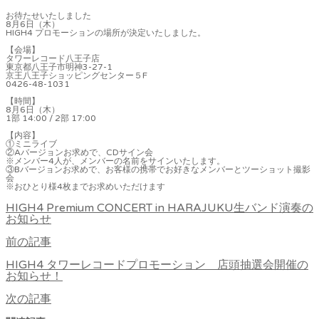
お待たせいたしました
8月6日（木）
HIGH4 プロモーションの場所が決定いたしました。
【会場】
タワーレコード八王子店
東京都八王子市明神3-27-1
京王八王子ショッピングセンター５F
0426-48-1031
【時間】
8月6日（木）
1部 14:00 / 2部 17:00
【内容】
①ミニライブ
②Aバージョンお求めで、CDサイン会
※メンバー4人が、メンバーの名前をサインいたします。
③Bバージョンお求めで、お客様の携帯でお好きなメンバーとツーショット撮影
会
※おひとり様4枚までお求めいただけます
HIGH4 Premium CONCERT in HARAJUKU生バンド演奏の
お知らせ
前の記事
HIGH4 タワーレコードプロモーション 店頭抽選会開催の
お知らせ！
次の記事