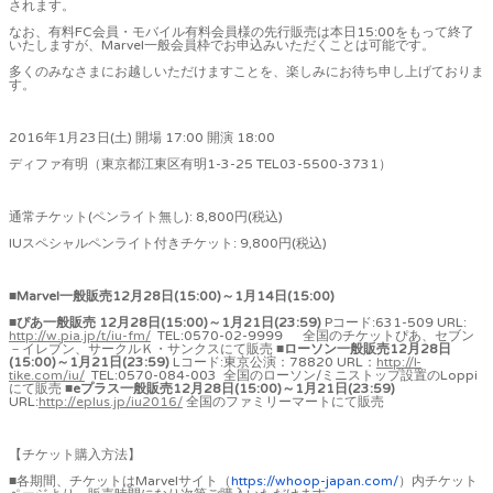
されます。
なお、有料FC会員・モバイル有料会員様の先行販売は本日15:00をもって終了
いたしますが、Marvel一般会員枠でお申込みいただくことは可能です。
多くのみなさまにお越しいただけますことを、楽しみにお待ち申し上げておりま
す。
2016年1月23日(土) 開場 17:00 開演 18:00
ディファ有明（東京都江東区有明1-3-25 TEL03-5500-3731）
通常チケット(ペンライト無し): 8,800円(税込)
IUスペシャルペンライト付きチケット: 9,800円(税込)
■
Marvel
一般販売
12
月
28
日
(15:00)
～
1
月
14
日
(15:00)
■
ぴあ一般販売
12
月
28
日
(15:00)
～
1
月
21
日
(23:59)
Pコード:631-509 URL:
http://w.pia.jp/t/iu-fm/
TEL:0570-02-9999 全国のチケットぴあ、セブン
－イレブン、サークルＫ・サンクスにて販売
■
ローソン一般販売
12
月
28
日
(15:00)
～
1
月
21
日
(23:59)
Lコード:東京公演：78820 URL：
http://l-
tike.com/iu/
TEL:0570-084-003 全国のローソン/ミニストップ設置のLoppi
にて販売
■
e
プラス一般販売
12
月
28
日
(15:00)
～
1
月
21
日
(23:59)
URL:
http://eplus.jp/iu2016/
全国のファミリーマートにて販売
【チケット購入方法】
■各期間、チケットはMarvelサイト（
https://whoop-japan.com/
）内チケット