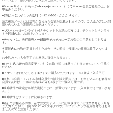
ページより、販売時間になり次第ご購入いただけます。
■Marvelサイト （https://whoop-japan.com）にてMarvel会員ご登録の上、お
申込みください。
■郵送1ヶにつき1つの送料（一律￥600）がかかります。
注文確認メールには送料が含まれた金額が記載されますので、ご入金の方はお間
違いのないよう期限内にお振込ください。
■IUスペシャルペンライト付きチケットをお求めの方には、チケットとペンライ
トを同封の上、お届けいたします。
■チケットは、先行販売と一般販売それぞれに一定枚数のご用意をしておりま
す。
各期間内に枚数が定員を超えた場合、その時点で期間内の販売は終了となりま
す。
お申込みとご入金完了でお座席の確保となります。
■お申し込み後の商品変更・ご注文の取り消しは承っておりませんのでご了承く
ださい。
■チケットはおひとりさま4枚までご購入いただけます。※3歳以下入場不可
■有料FC会員・モバイル有料会員先行販売販売間内には、お申し込みのお客様が
会員であれば、一般のお客様の分も4枚までご購入可能です。
■座席番号の決定は各販売期間ごとに、抽選で行います。(入金順ではございませ
ん。）
■座席番号はチケットに記載されます。
■銀行でお振込みの際、必ず注文完了メールに記載されている注文番号と氏名を
ご入力ください。 (例:001234スズキタロウ）※ファンクラブ会員番号ではあり
ませんのでご注意ください。