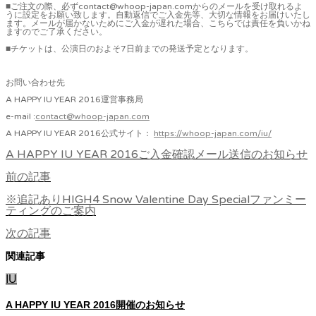
■ご注文の際、必ずcontact@whoop-japan.comからのメールを受け取れるよ
うに設定をお願い致します。自動返信でご入金先等、大切な情報をお届けいたし
ます。メールが届かないためにご入金が遅れた場合、こちらでは責任を負いかね
ますのでご了承ください。
■チケットは、公演日のおよそ7日前までの発送予定となります。
お問い合わせ先
A HAPPY IU YEAR 2016運営事務局
e-mail :
contact@whoop-japan.com
A HAPPY IU YEAR 2016公式サイト：
https://whoop-japan.com/iu/
A HAPPY IU YEAR 2016ご入金確認メール送信のお知らせ
前の記事
※追記ありHIGH4 Snow Valentine Day Specialファンミー
ティングのご案内
次の記事
関連記事
IU
A HAPPY IU YEAR 2016開催のお知らせ