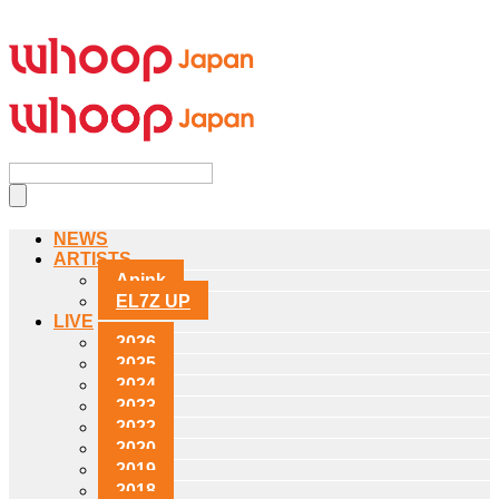
NEWS
ARTISTS
Apink
EL7Z UP
LIVE
2026
2025
2024
2023
2022
2020
2019
2018