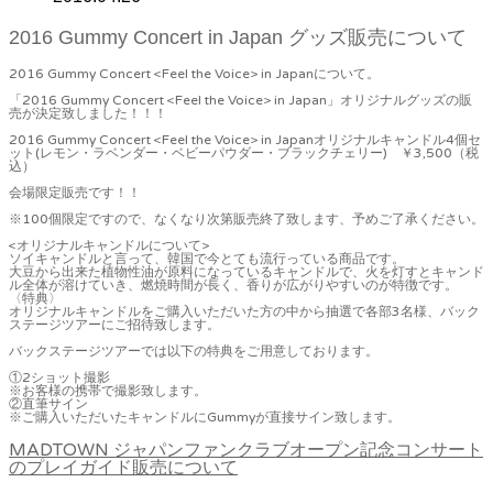
2016 Gummy Concert
in Japan グッズ販売について
2016 Gummy Concert <Feel the Voice> in Japanについて。
「2016 Gummy Concert <Feel the Voice> in Japan」オリジナルグッズの販
売が決定致しました！！！
2016 Gummy Concert <Feel the Voice> in Japanオリジナルキャンドル4個セ
ット(レモン・ラベンダー・ベビーパウダー・ブラックチェリー) ￥3,500（税
込）
会場限定販売です！！
※100個限定ですので、なくなり次第販売終了致します、予めご了承ください。
<オリジナルキャンドルについて>
ソイキャンドルと言って、韓国で今とても流行っている商品です。
大豆から出来た植物性油が原料になっているキャンドルで、火を灯すとキャンド
ル全体が溶けていき、燃焼時間が長く、香りが広がりやすいのが特徴です。
〈特典〉
オリジナルキャンドルをご購入いただいた方の中から抽選で各部3名様、バック
ステージツアーにご招待致します。
バックステージツアーでは以下の特典をご用意しております。
①2ショット撮影
※お客様の携帯で撮影致します。
②直筆サイン
※ご購入いただいたキャンドルにGummyが直接サイン致します。
MADTOWN ジャパンファンクラブオープン記念コンサート
のプレイガイド販売について