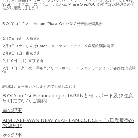
1月7日に韓国でリリースされたソン・ユビン、キム・グクホンのユニットB Of
You(ビーオブユー)のデビューアルバム“Phase One:YOU”の発売記念特典会の開
催が決定致しました！
st
B Of You 1
Mini Album “Phase One:YOU”発売記念特典会
2月7日（金）大阪某所
2月8日（土）なんばHatch ※ファンミーティング各部終演後開催
2月9日（日）東京某所
2月10日（月）東京某所
2月11日（火・祝）調布市グリーンホール ※ファンミーティング各部終演後開
催
詳細は近日発表いたしますのでお楽しみに！
B Of You 1st Fanmeeting in JAPAN各種サポート及び注意
事項についてご案内
前の記事
KIM JAEHWAN NEW YEAR FAN CONCERT当日券販売の
お知らせ
次の記事