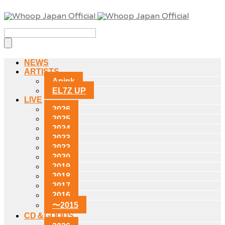
NEWS
ARTISTS
Apink
EL7Z UP
LIVE
2026
2025
2024
2023
2022
2020
2019
2018
2017
2016
〜2015
CD＆GOODS