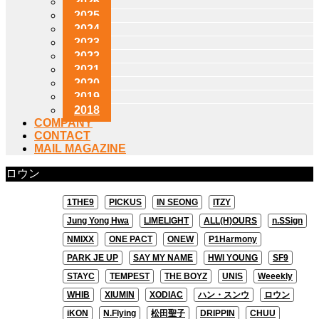
2026
2025
2024
2023
2022
2021
2020
2019
2018
COMPANY
CONTACT
MAIL MAGAZINE
ロウン
1THE9
PICKUS
IN SEONG
ITZY
Jung Yong Hwa
LIMELIGHT
ALL(H)OURS
n.SSign
NMIXX
ONE PACT
ONEW
P1Harmony
PARK JE UP
SAY MY NAME
HWI YOUNG
SF9
STAYC
TEMPEST
THE BOYZ
UNIS
Weeekly
WHIB
XIUMIN
XODIAC
ハン・スンウ
ロウン
iKON
N.Flying
松田聖子
DRIPPIN
CHUU