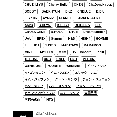
CHUEI LI YU
Cherry Bullet
CHEN
ChaDongHyeop
BOBBY
BAEKHYUN
DKZ
CNBLUE
B.D.U
EL7Z UP
AxMxP
FLARE U
AMPERS&ONE
Apink
B Of You
BAE173
BLITZERS
CIX
CROSS GENE
D.HOLIC
D1CE
Dreamcatcher
UAU
EPEX
Gummy
H&D
HIGH4
HOMME
IU
JBJ
JUST B
MADTOWN
MAMAMOO
MIRAE
MYTEEN
MXM
OST Concert
Tahiti
THE ONE
UNB
UNI.T
UNIT
VICTON
Wanna One
YOUNITE
Weki Meki
イ・ウィジン
イ･ゴンミョン
イム・スロン
エリック・ナム
キム・ジェファン
クォン・サンウ
チョン・ジュニョン
ハン・スンヒ
ハン・スンユン
ピョン・ジンソブ
ヒョンソプ×ウィウン
ユン・ジソン
大国男児
不朽の名曲
INFO
2024-11-22
ロウン