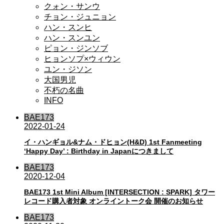
クォン・サンウ
チョン・ジュニョン
ハン・スンヒ
ハン・スンユン
ピョン・ジンソブ
ヒョンソプ×ウィウン
ユン・ジソン
大国男児
不朽の名曲
INFO
BAE173
2022-01-24
イ・ハンギョル&ナム・ドヒョン(H&D) 1st Fanmeeting
‘Happy Day’ : Birthday in Japanにつきまして
BAE173
2020-12-04
BAE173 1st Mini Album [INTERSECTION : SPARK] タワー
レコード購入者対象 オンライントーク会 開催のお知らせ
BAE173