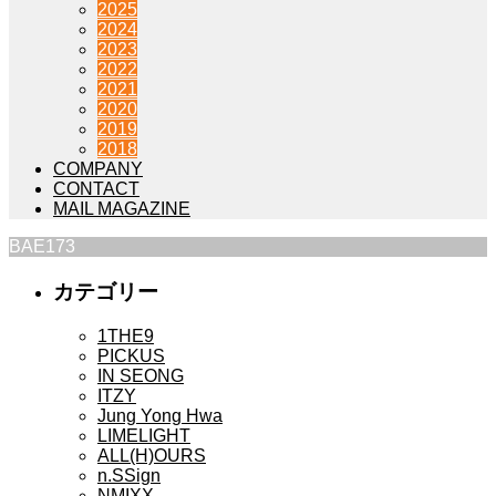
2025
2024
2023
2022
2021
2020
2019
2018
COMPANY
CONTACT
MAIL MAGAZINE
BAE173
カテゴリー
1THE9
PICKUS
IN SEONG
ITZY
Jung Yong Hwa
LIMELIGHT
ALL(H)OURS
n.SSign
NMIXX