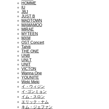
HOMME
IU
JBJ
JUST B
MADTOWN
MAMAMOO
MIRAE
MYTEEN
MXM
OST Concert
Tahiti
THE ONE
UNB
UNI.T
UNIT
VICTON
Wanna One
YOUNITE
Weki Meki
イ・ウィジン
イ･ゴンミョン
イム・スロン
エリック・ナム
キム・ジェファン