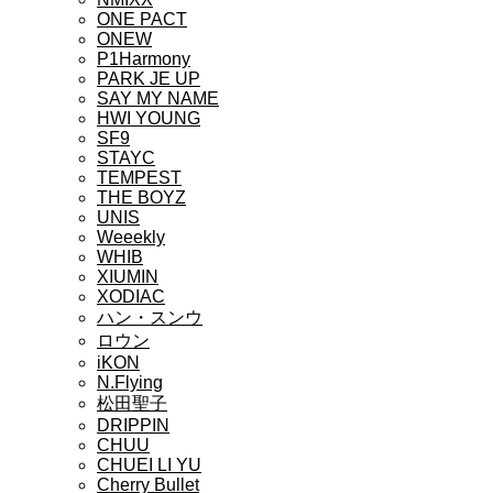
ONE PACT
ONEW
P1Harmony
PARK JE UP
SAY MY NAME
HWI YOUNG
SF9
STAYC
TEMPEST
THE BOYZ
UNIS
Weeekly
WHIB
XIUMIN
XODIAC
ハン・スンウ
ロウン
iKON
N.Flying
松田聖子
DRIPPIN
CHUU
CHUEI LI YU
Cherry Bullet