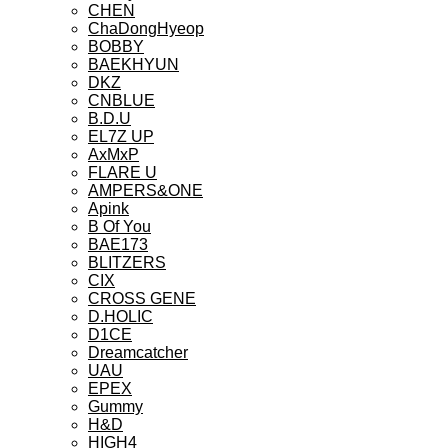
CHEN
ChaDongHyeop
BOBBY
BAEKHYUN
DKZ
CNBLUE
B.D.U
EL7Z UP
AxMxP
FLARE U
AMPERS&ONE
Apink
B Of You
BAE173
BLITZERS
CIX
CROSS GENE
D.HOLIC
D1CE
Dreamcatcher
UAU
EPEX
Gummy
H&D
HIGH4