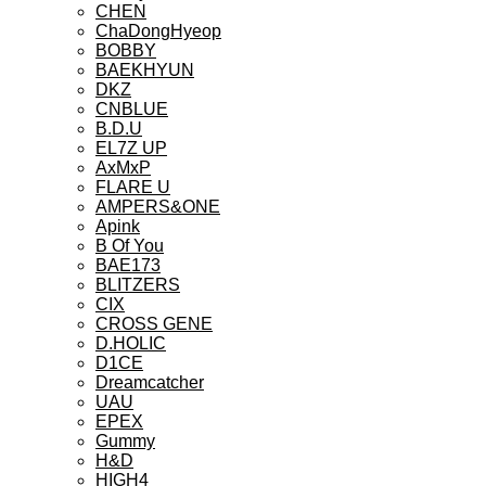
CHEN
ChaDongHyeop
BOBBY
BAEKHYUN
DKZ
CNBLUE
B.D.U
EL7Z UP
AxMxP
FLARE U
AMPERS&ONE
Apink
B Of You
BAE173
BLITZERS
CIX
CROSS GENE
D.HOLIC
D1CE
Dreamcatcher
UAU
EPEX
Gummy
H&D
HIGH4