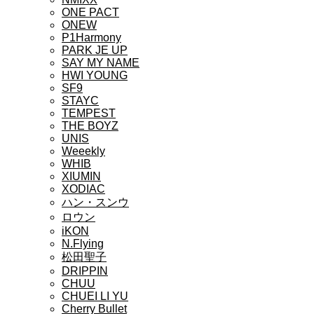
ONE PACT
ONEW
P1Harmony
PARK JE UP
SAY MY NAME
HWI YOUNG
SF9
STAYC
TEMPEST
THE BOYZ
UNIS
Weeekly
WHIB
XIUMIN
XODIAC
ハン・スンウ
ロウン
iKON
N.Flying
松田聖子
DRIPPIN
CHUU
CHUEI LI YU
Cherry Bullet