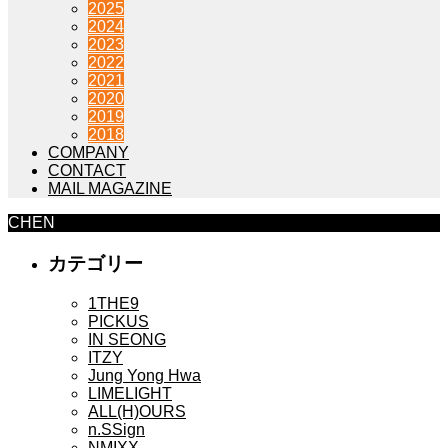
2025
2024
2023
2022
2021
2020
2019
2018
COMPANY
CONTACT
MAIL MAGAZINE
CHEN
カテゴリー
1THE9
PICKUS
IN SEONG
ITZY
Jung Yong Hwa
LIMELIGHT
ALL(H)OURS
n.SSign
NMIXX